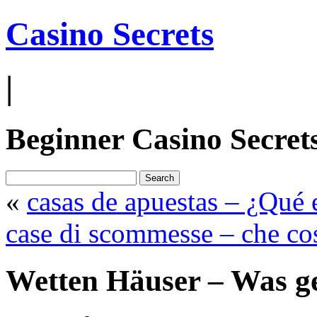
Casino Secrets
|
Beginner Casino Secret
«
casas de apuestas – ¿Qué 
case di scommesse – che cos
Wetten Häuser – Was ge