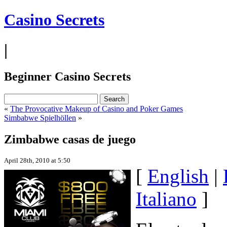
Casino Secrets
|
Beginner Casino Secrets
«
The Provocative Makeup of Casino and Poker Games
Simbabwe Spielhöllen
»
Zimbabwe casas de juego
April 28th, 2010 at 5:50
[
English
|
Italiano
]