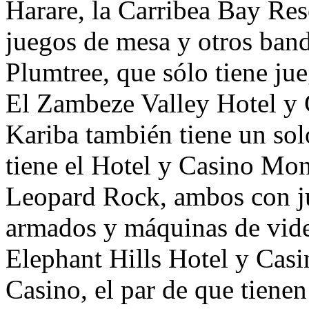
Harare, la Carribea Bay Res
juegos de mesa y otros ban
Plumtree, que sólo tiene j
El Zambeze Valley Hotel y 
Kariba también tiene un so
tiene el Hotel y Casino Mon
Leopard Rock, ambos con j
armados y máquinas de video
Elephant Hills Hotel y Casi
Casino, el par de que tienen