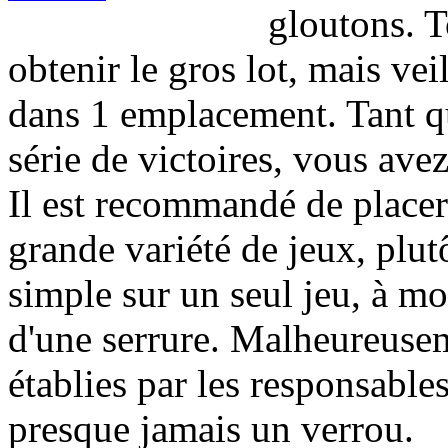
gloutons. T
obtenir le gros lot, mais vei
dans 1 emplacement. Tant qu
série de victoires, vous avez
Il est recommandé de placer 
grande variété de jeux, plu
simple sur un seul jeu, à m
d'une serrure. Malheureusem
établies par les responsable
presque jamais un verrou.